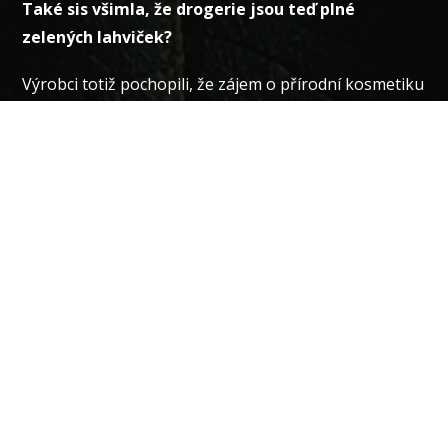
Také sis všimla, že drogerie jsou teď plné
zelených lahviček?
Výrobci totiž pochopili, že zájem o přírodní kosmetiku
vzrostl - a proto
upravili vzhled výrobků tak, aby
odpovídal trendu
. Obsah jejich produktů ale často
zůstal stejný -
plný dráždivých konzervantů,
syntetických parfémů a jiných látek škodících
tobě i naší planetě.
V tomto minitréninku ZDARMA tě
naučíme poznat,
které produkty se za "bio a eko" jen vydávají,
a ty
tak už znovu
nenaletětíš těmto marketingovým
strategiím.
Chci se přidat!