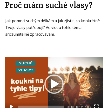
Proč mám suché vlasy?
Jak pomoci suchým délkám a jak zjistit, co konkrétně
Tvoje vlasy potřebují? Ve videu tohle téma
srozumitelně zpracovávám.
Video
přehrávač
00:00
|
03:32
1.00x