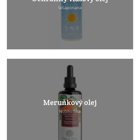
laSaponaria
Meruňkový olej
Nobilis Tilia