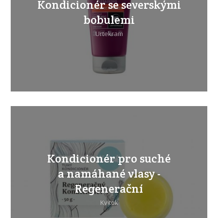
Kondicionér se severskými
bobulemi
Urtekram
Kondicionér pro suché
a namáhané vlasy -
Regenerační
Kvitok