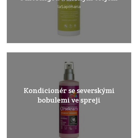
laSaponaria
Kondicionér se severskými
bobulemi ve spreji
Urtekram