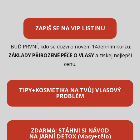
ZAPIŠ SE NA VIP LISTINU
BUĎ PRVNÍ, kdo se dozví o novém 14denním kurzu:
ZÁKLADY PŘIROZENÉ PÉČE O VLASY
a získej nejlepší
cenu.
TIPY+KOSMETIKA NA TVŮJ VLASOVÝ
PROBLÉM
ZDARMA: STÁHNI SI NÁVOD
NA JARNÍ DETOX (vlasy+tělo)